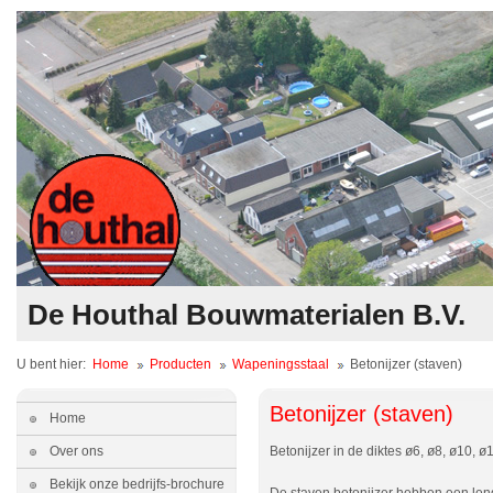
De Houthal Bouwmaterialen B.V.
U bent hier:
Home
Producten
Wapeningsstaal
Betonijzer (staven)
Betonijzer (staven)
Home
Over ons
Betonijzer in de diktes ø6, ø8, ø10, 
Bekijk onze bedrijfs-brochure