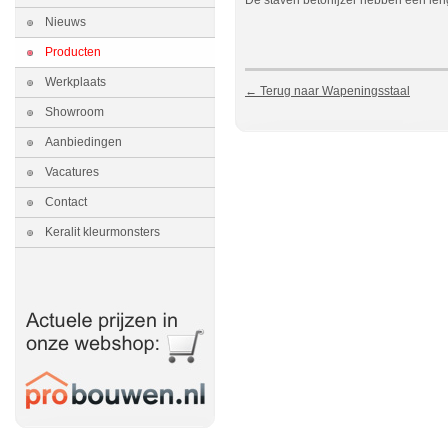
De staven betonijzer hebben een leng
Nieuws
Producten
Werkplaats
← Terug naar Wapeningsstaal
Showroom
Aanbiedingen
Vacatures
Contact
Keralit kleurmonsters