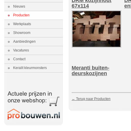
DRM kozijnhout
DR
67x114
en
Nieuws
Producten
Werkplaats
Showroom
Aanbiedingen
Vacatures
Contact
Meranti buiten-
Keralit kleurmonsters
deurskozijnen
← Terug naar Producten