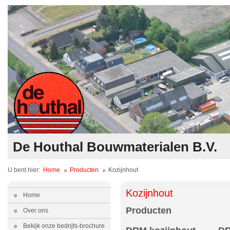
De Houthal Bouwmaterialen B.V.
U bent hier:
Home
Producten
Kozijnhout
Kozijnhout
Home
Producten
Over ons
Bekijk onze bedrijfs-brochure