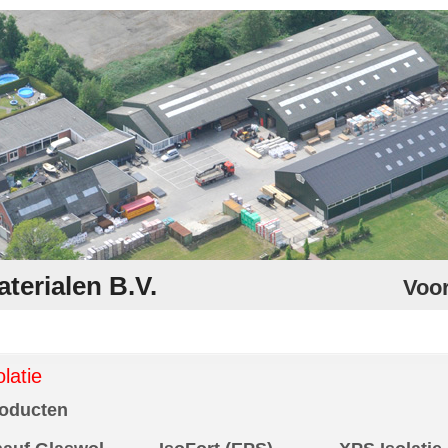
erialen B.V.
Voo
olatie
oducten