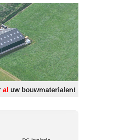
r
al
uw
bouwmaterialen
!