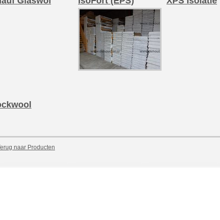
auf Glaswol
IsoFort (EPS)
XPS Isolatie
ockwool
erug naar Producten