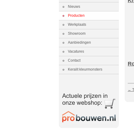
Kn
Nieuws
Producten
Werkplaats
Showroom
Aanbiedingen
Vacatures
Contact
R
Keralit kleurmonsters
← T