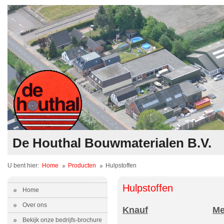
De Houthal Bouwmaterialen B.V.
U bent hier:
Home
Producten
Hulpstoffen
Hulpstoffen
Home
Over ons
Knauf
Me
Bekijk onze bedrijfs-brochure